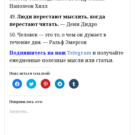
Наполеон Хилл
49.
Люди перестают мыслить, когда
перестают читать.
— Дени Дидро
50. Человек — это то, о чем он думает в
течение дня. — Ральф Эмерсон
Подпишитесь на наш
Telegram
и получайте
ежедневные полезные мысли или статьи.
Поделиться ссылкой:
Н
Н
Н
Н
Н
а
а
а
а
а
ж
ж
ж
ж
ж
м
м
м
м
м
и
и
и
и
и
т
т
т
т
т
Понравилось это:
е
е
е
е
е
з
,
,
,
,
Загрузка...
д
ч
ч
ч
ч
е
т
т
т
т
с
о
о
о
о
ь
б
б
б
б
,
ы
ы
ы
ы
ч
п
п
п
п
т
о
о
о
о