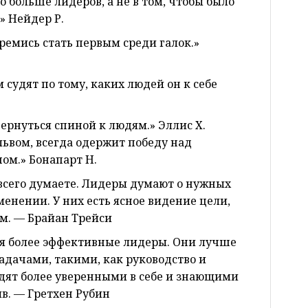
о больше лидеров, а не в том, чтобы было
» Нейдер Р.
тремись стать первым среди галок.»
 судят по тому, каких людей он к себе
ернуться спиной к людям.» Эллис Х.
 львом, всегда одержит победу над
ом.» Бонапарт Н.
е всего думаете. Лидеры думают о нужных
енении. У них есть ясное видение цели,
м. — Брайан Трейси
ся более эффективные лидеры. Они лучше
дачами, такими, как руководство и
дят более уверенными в себе и знающими
ив. — Гретхен Рубин