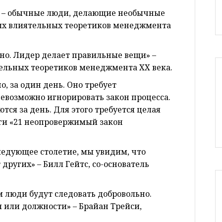
ия – обычные люди, делающие необычные
мых влиятельных теоретиков менеджмента
но. Лидер делает правильные вещи» –
тельных теоретиков менеджмента XX века.
о, за один день. Оно требует
невозможно игнорировать закон процесса.
ся за день. Для этого требуется целая
иги «21 неопровержимый закон
следующее столетие, мы увидим, что
 других» – Билл Гейтс, со-основатель
м люди будут следовать добровольно.
я или должности» – Брайан Трейси,