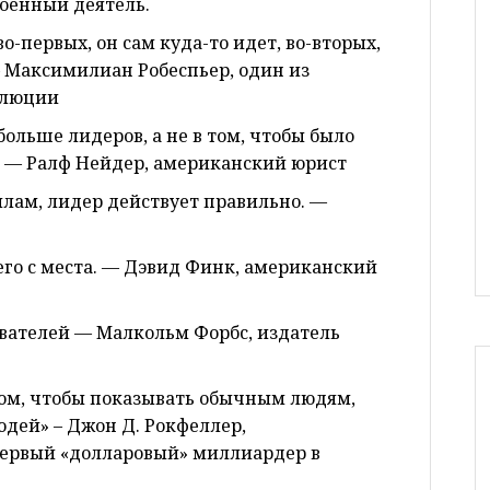
оенный деятель.
во-первых, он сам куда-то идет, во-вторых,
— Максимилиан Робеспьер, один из
олюции
больше лидеров, а не в том, чтобы было
м. — Ралф Нейдер, американский юрист
лам, лидер действует правильно. —
 его с места. — Дэвид Финк, американский
дователей — Малкольм Форбс, издатель
 том, чтобы показывать обычным людям,
юдей» – Джон Д. Рокфеллер,
ервый «долларовый» миллиардер в