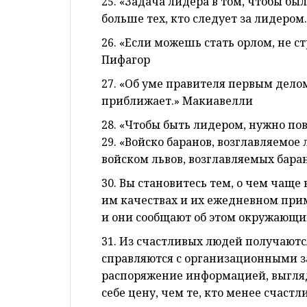
25. «Задача лидера в том, чтобы был
больше тех, кто следует за лидером.
26. «Если можешь стать орлом, не с
Пифагор
27. «Об уме правителя первым делом
приближает.» Макиавелли
28. «Чтобы быть лидером, нужно пов
29. «Войско баранов, возглавляемое
войском львов, возглавляемых баран
30. Вы становитесь тем, о чем чащ
им качествах и их ежедневном прим
и они сообщают об этом окружающи
31. Из счастливых людей получают
справляются с организационными за
распоряжение информацией, выгля
себе цену, чем те, кто менее счастл