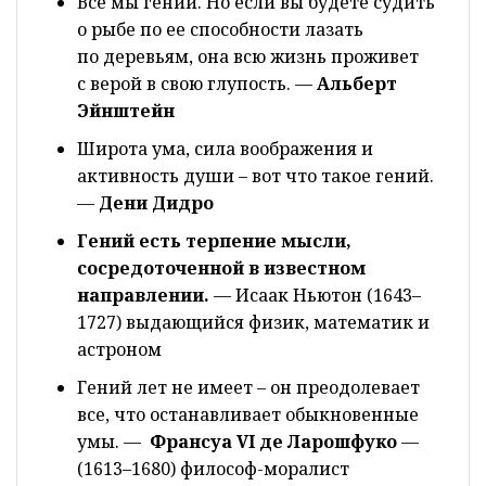
Все мы гении. Но если вы будете судить
о рыбе по ее способности лазать
по деревьям, она всю жизнь проживет
с верой в свою глупость. —
Альберт
Эйнштейн
Широта ума, сила воображения и
активность души – вот что такое гений.
—
Дени Дидро
Гений есть терпение мысли,
сосредоточенной в известном
направлении.
— Исаак Ньютон (1643–
1727) выдающийся физик, математик и
астроном
Гений лет не имеет – он преодолевает
все, что останавливает обыкновенные
умы. —
Франсуа VI де Ларошфуко
—
(1613–1680) философ-моралист