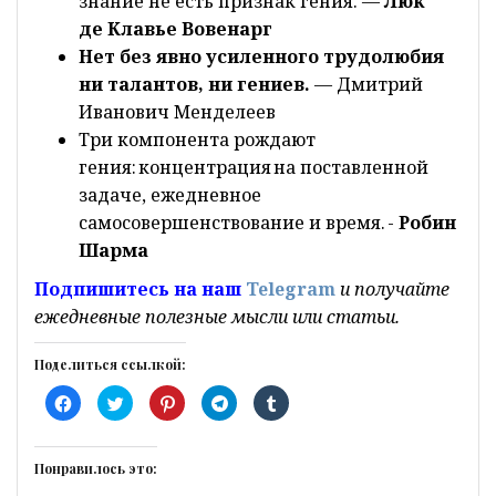
знание не есть признак гения. —
Люк
де Клавье Вовенарг
Нет без явно усиленного трудолюбия
ни талантов, ни гениев.
— Дмитрий
Иванович Менделеев
Три компонента рождают
гения:
к
онцентрация
на поставленной
задаче, ежедневное
самосовершенствование и время. -
Робин
Шарма
Подпишитесь на наш
Telegram
и получайте
ежедневные полезные мысли или статьи.
Поделиться ссылкой:
Н
Н
Н
Н
Н
а
а
а
а
а
ж
ж
ж
ж
ж
м
м
м
м
м
и
и
и
и
и
т
т
т
т
т
Понравилось это:
е
е
е
е
е
з
,
,
,
,