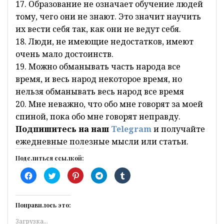
17. Образование не означает обучение людей
тому, чего они не знают. Это значит научить
их вести себя так, как они не ведут себя.
18. Люди, не имеющие недостатков, имеют
очень мало достоинств.
19. Можно обманывать часть народа все
время, и весь народ некоторое время, но
нельзя обманывать весь народ все время
20. Мне неважно, что обо мне говорят за моей
спиной, пока обо мне говорят неправду.
Подпишитесь на наш
Telegram
и получайте
ежедневные полезные мысли или статьи.
Поделиться ссылкой:
Н
Н
Н
Н
Н
а
а
а
а
а
ж
ж
ж
ж
ж
м
м
м
м
м
и
и
и
и
и
т
т
т
т
т
Понравилось это:
е
е
е
е
е
з
,
,
,
,
Загрузка...
д
ч
ч
ч
ч