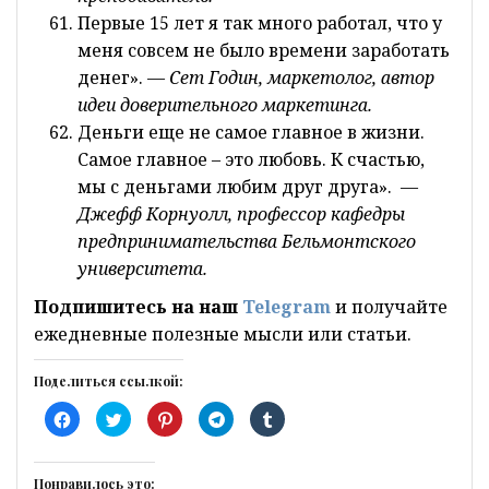
Первые 15 лет я так много работал, что у
меня совсем не было времени заработать
денег». —
Сет Годин, маркетолог, автор
идеи доверительного маркетинга.
Деньги еще не самое главное в жизни.
Самое главное – это любовь. К счастью,
мы с деньгами любим друг друга». —
Джефф Корнуолл, профессор кафедры
предпринимательства Бельмонтского
университета.
Подпишитесь на наш
Telegram
и получайте
ежедневные полезные мысли или статьи.
Поделиться ссылкой:
Н
Н
Н
Н
Н
а
а
а
а
а
ж
ж
ж
ж
ж
м
м
м
м
м
и
и
и
и
и
т
т
т
т
т
Понравилось это: